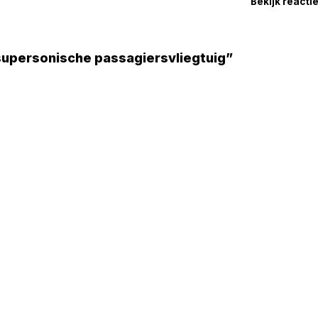
Bekijk reacti
supersonische passagiersvliegtuig”