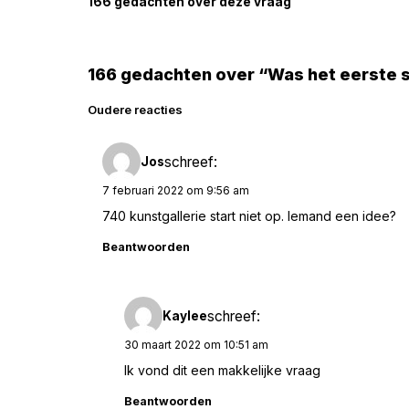
166 gedachten over deze vraag
166 gedachten over “Was het eerste 
Reacties
Oudere reacties
navigatie
schreef:
Jos
7 februari 2022 om 9:56 am
740 kunstgallerie start niet op. Iemand een idee?
Beantwoorden
schreef:
Kaylee
30 maart 2022 om 10:51 am
Ik vond dit een makkelijke vraag
Beantwoorden