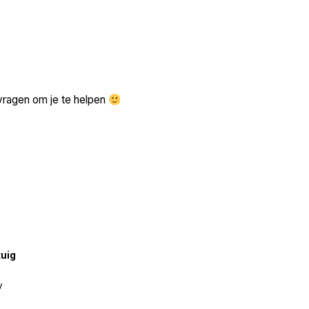
Zoek volgende →
vragen om je te helpen
tuig
v