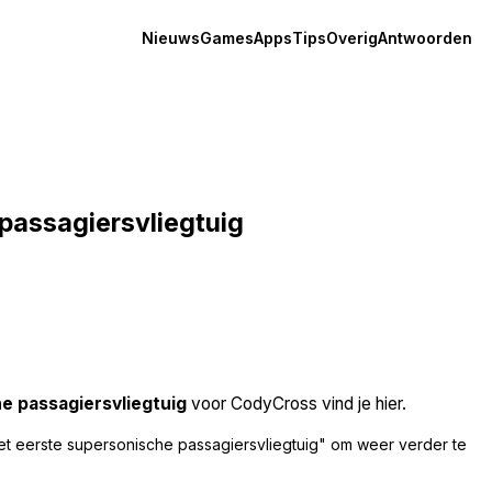
Nieuws
Games
Apps
Tips
Overig
Antwoorden
passagiersvliegtuig
e passagiersvliegtuig
voor CodyCross vind je hier.
t eerste supersonische passagiersvliegtuig" om weer verder te