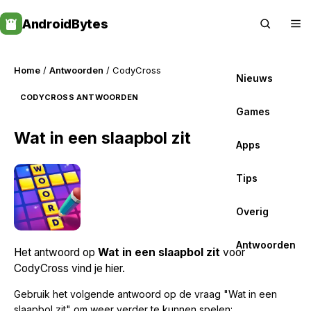
Skip
AndroidBytes
to
content
Home
/
Antwoorden
/ CodyCross
Nieuws
CODYCROSS ANTWOORDEN
Games
Wat in een slaapbol zit
Apps
Tips
Overig
Antwoorden
Het antwoord op
Wat in een slaapbol zit
voor
CodyCross vind je hier.
Gebruik het volgende antwoord op de vraag "Wat in een
slaapbol zit" om weer verder te kunnen spelen: