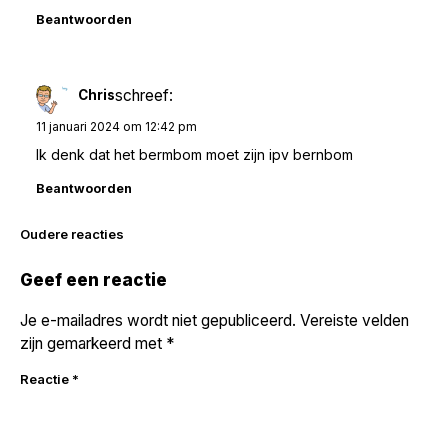
Beantwoorden
schreef:
Chris
11 januari 2024 om 12:42 pm
Ik denk dat het bermbom moet zijn ipv bernbom
Beantwoorden
Reacties
Oudere reacties
navigatie
Geef een reactie
Je e-mailadres wordt niet gepubliceerd.
Vereiste velden
zijn gemarkeerd met
*
Reactie
*