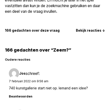
eventueel alvast vinden. En mocht je later in het spel
vastzitten dan kun je de zoekmachine gebruiken en daar
een deel van de vraag invullen.
166 gedachten over deze vraag
Bekijk reacties ↓
166 gedachten over “Zeem?”
Reacties
Oudere reacties
navigatie
schreef:
Jos
7 februari 2022 om 9:56 am
740 kunstgallerie start niet op. Iemand een idee?
Beantwoorden