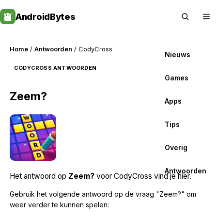
Skip
AndroidBytes
to
content
Home
/
Antwoorden
/ CodyCross
Nieuws
CODYCROSS ANTWOORDEN
Games
Zeem?
Apps
Tips
Overig
Antwoorden
Het antwoord op
Zeem?
voor CodyCross vind je hier.
Gebruik het volgende antwoord op de vraag "Zeem?" om
weer verder te kunnen spelen: