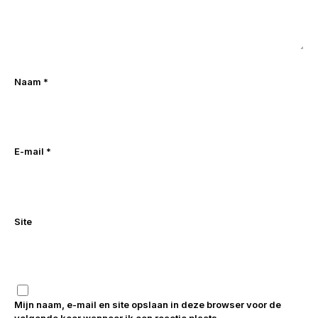
Naam
*
E-mail
*
Site
Mijn naam, e-mail en site opslaan in deze browser voor de
volgende keer wanneer ik een reactie plaats.