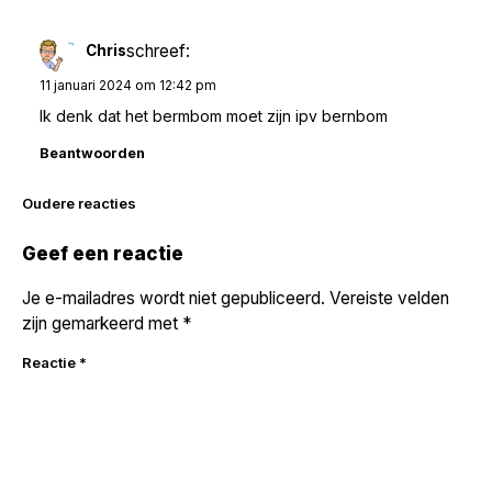
schreef:
Chris
11 januari 2024 om 12:42 pm
Ik denk dat het bermbom moet zijn ipv bernbom
Beantwoorden
Reacties
Oudere reacties
navigatie
Geef een reactie
Je e-mailadres wordt niet gepubliceerd.
Vereiste velden
zijn gemarkeerd met
*
Reactie
*