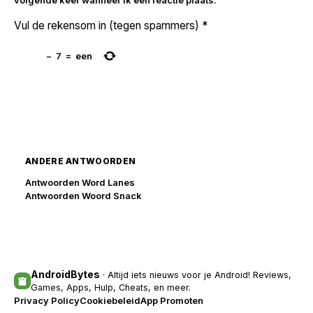
Vul de rekensom in (tegen spammers)
*
−
7
=
een
ANDERE ANTWOORDEN
Antwoorden Word Lanes
Antwoorden Woord Snack
AndroidBytes
· Altijd iets nieuws voor je Android! Reviews,
Games, Apps, Hulp, Cheats, en meer.
Privacy Policy
Cookiebeleid
App Promoten