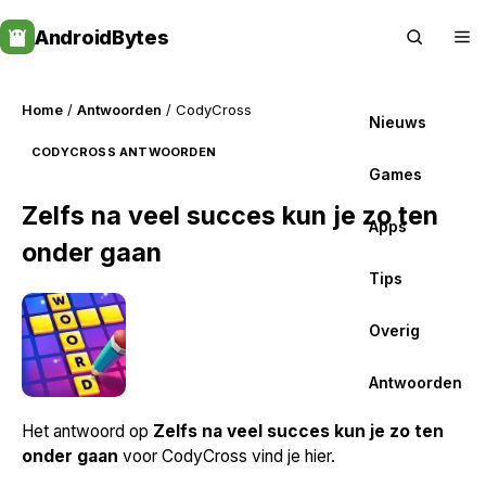
Skip
AndroidBytes
to
content
Home
/
Antwoorden
/ CodyCross
Nieuws
CODYCROSS ANTWOORDEN
Games
Zelfs na veel succes kun je zo ten
Apps
onder gaan
Tips
Overig
Antwoorden
Het antwoord op
Zelfs na veel succes kun je zo ten
onder gaan
voor CodyCross vind je hier.