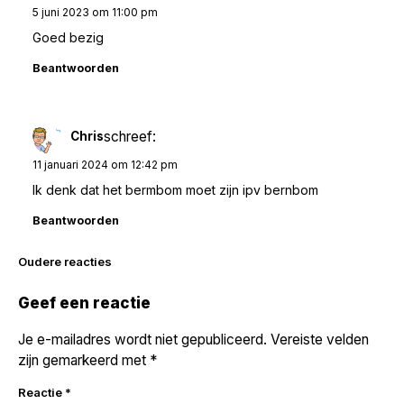
5 juni 2023 om 11:00 pm
Goed bezig
Beantwoorden
schreef:
Chris
11 januari 2024 om 12:42 pm
Ik denk dat het bermbom moet zijn ipv bernbom
Beantwoorden
Reacties
Oudere reacties
navigatie
Geef een reactie
Je e-mailadres wordt niet gepubliceerd.
Vereiste velden
zijn gemarkeerd met
*
Reactie
*