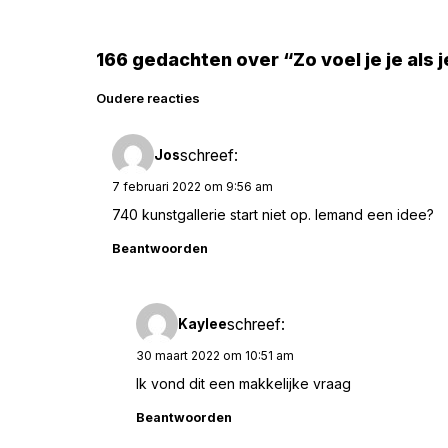
166 gedachten over “Zo voel je je als j
Reacties
Oudere reacties
navigatie
schreef:
Jos
7 februari 2022 om 9:56 am
740 kunstgallerie start niet op. Iemand een idee?
Beantwoorden
schreef:
Kaylee
30 maart 2022 om 10:51 am
Ik vond dit een makkelijke vraag
Beantwoorden