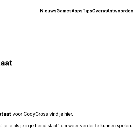
Nieuws
Games
Apps
Tips
Overig
Antwoorden
taat
staat
voor CodyCross vind je hier.
je je als je in je hemd staat" om weer verder te kunnen spelen: