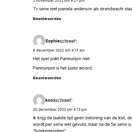
2 november 2022 om 8:27 pm
Tv serie met pamela anderson als strandwacht staa
Beantwoorden
schreef:
Sophie
8 december 2022 om 4:17 am
Het spel pakt Panmunjon niet.
Panmunjom is het juiste woord.
Beantwoorden
schreef:
koos
20 december 2022 om 4:13 pm
Ik krijg de laatste tijd geen beloning van de kist, 
wordt per serie wel gevuld, maar na de 5e serie i
“boekenmunten”.