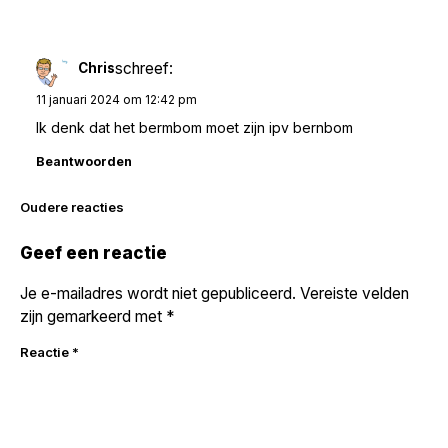
schreef:
Chris
11 januari 2024 om 12:42 pm
Ik denk dat het bermbom moet zijn ipv bernbom
Beantwoorden
Reacties
Oudere reacties
navigatie
Geef een reactie
Je e-mailadres wordt niet gepubliceerd.
Vereiste velden
zijn gemarkeerd met
*
Reactie
*