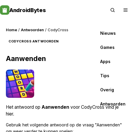
Skip
AndroidBytes
to
content
Home
/
Antwoorden
/ CodyCross
Nieuws
CODYCROSS ANTWOORDEN
Games
Aanwenden
Apps
Tips
Overig
Antwoorden
Het antwoord op
Aanwenden
voor CodyCross vind je
hier.
Gebruik het volgende antwoord op de vraag "Aanwenden"
om weer verder te kunnen spelen: