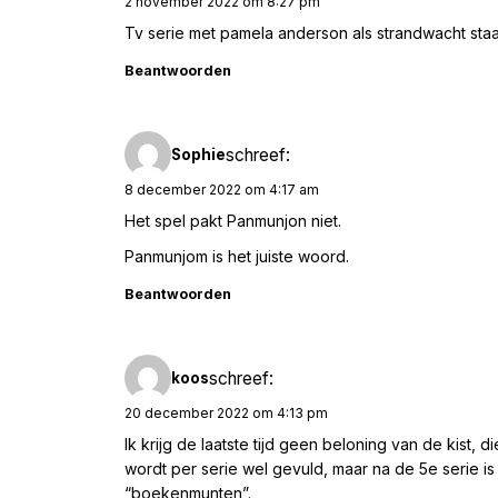
2 november 2022 om 8:27 pm
Tv serie met pamela anderson als strandwacht staa
Beantwoorden
schreef:
Sophie
8 december 2022 om 4:17 am
Het spel pakt Panmunjon niet.
Panmunjom is het juiste woord.
Beantwoorden
schreef:
koos
20 december 2022 om 4:13 pm
Ik krijg de laatste tijd geen beloning van de kist, 
wordt per serie wel gevuld, maar na de 5e serie i
“boekenmunten”.