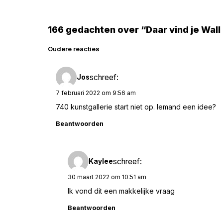
166 gedachten over “Daar vind je Wall
Reacties
Oudere reacties
navigatie
schreef:
Jos
7 februari 2022 om 9:56 am
740 kunstgallerie start niet op. Iemand een idee?
Beantwoorden
schreef:
Kaylee
30 maart 2022 om 10:51 am
Ik vond dit een makkelijke vraag
Beantwoorden