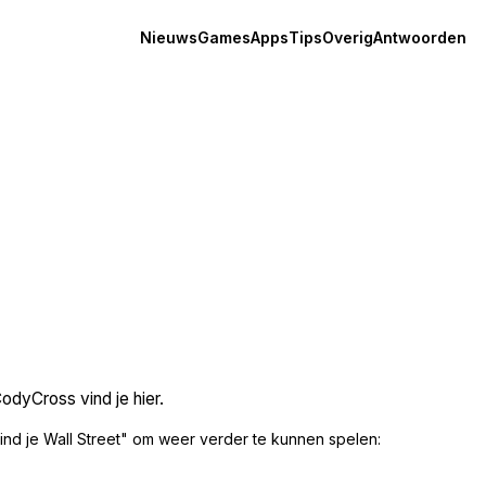
Nieuws
Games
Apps
Tips
Overig
Antwoorden
odyCross vind je hier.
nd je Wall Street" om weer verder te kunnen spelen: