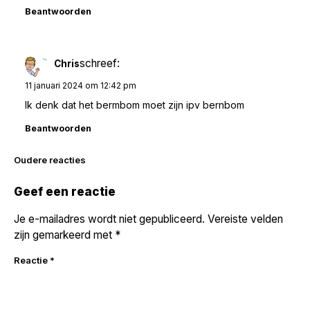
Beantwoorden
schreef:
Chris
11 januari 2024 om 12:42 pm
Ik denk dat het bermbom moet zijn ipv bernbom
Beantwoorden
Reacties
Oudere reacties
navigatie
Geef een reactie
Je e-mailadres wordt niet gepubliceerd.
Vereiste velden
zijn gemarkeerd met
*
Reactie
*