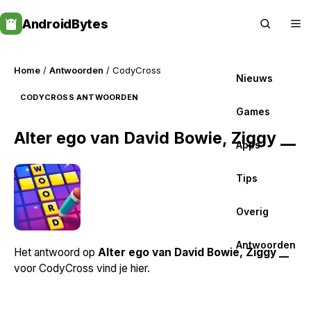
Skip
AndroidBytes
to
content
Home
/
Antwoorden
/ CodyCross
Nieuws
CODYCROSS ANTWOORDEN
Games
Alter ego van David Bowie, Ziggy __
Apps
Tips
Overig
Antwoorden
Het antwoord op
Alter ego van David Bowie, Ziggy __
voor CodyCross vind je hier.