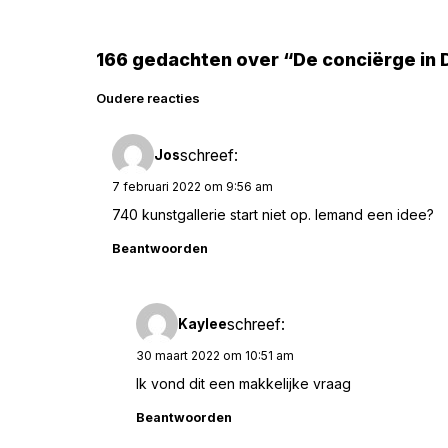
166 gedachten over “De conciërge in
Reacties
Oudere reacties
navigatie
schreef:
Jos
7 februari 2022 om 9:56 am
740 kunstgallerie start niet op. Iemand een idee?
Beantwoorden
schreef:
Kaylee
30 maart 2022 om 10:51 am
Ik vond dit een makkelijke vraag
Beantwoorden