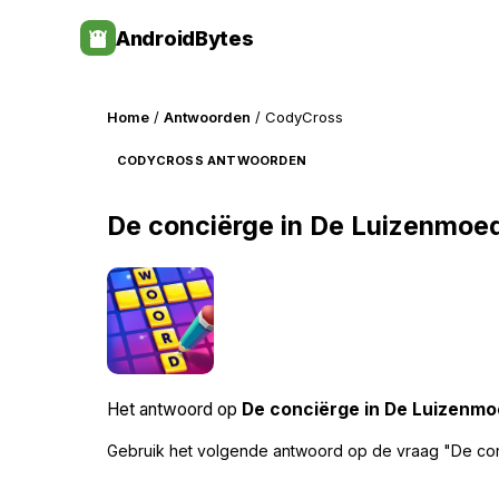
Skip
AndroidBytes
to
content
Home
/
Antwoorden
/ CodyCross
CODYCROSS ANTWOORDEN
De conciërge in De Luizenmoe
Het antwoord op
De conciërge in De Luizenm
Gebruik het volgende antwoord op de vraag "De co