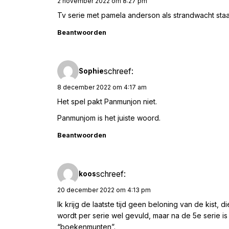
2 november 2022 om 8:27 pm
Tv serie met pamela anderson als strandwacht staa
Beantwoorden
schreef:
Sophie
8 december 2022 om 4:17 am
Het spel pakt Panmunjon niet.
Panmunjom is het juiste woord.
Beantwoorden
schreef:
koos
20 december 2022 om 4:13 pm
Ik krijg de laatste tijd geen beloning van de kist, 
wordt per serie wel gevuld, maar na de 5e serie i
“boekenmunten”.