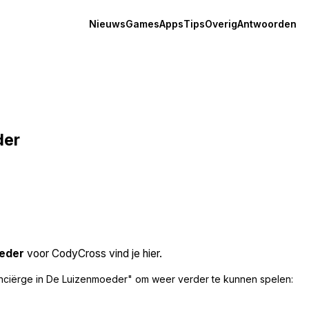
Nieuws
Games
Apps
Tips
Overig
Antwoorden
der
oeder
voor CodyCross vind je hier.
nciërge in De Luizenmoeder" om weer verder te kunnen spelen: