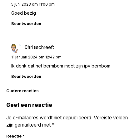
5 juni 2023 om 11:00 pm
Goed bezig
Beantwoorden
schreef:
Chris
11 januari 2024 om 12:42 pm
Ik denk dat het bermbom moet zijn ipv bernbom
Beantwoorden
Reacties
Oudere reacties
navigatie
Geef een reactie
Je e-mailadres wordt niet gepubliceerd.
Vereiste velden
zijn gemarkeerd met
*
Reactie
*