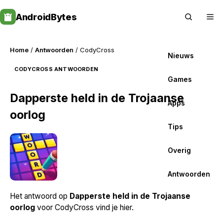
Skip
AndroidBytes
to
content
Home
/
Antwoorden
/ CodyCross
Nieuws
CODYCROSS ANTWOORDEN
Games
Dapperste held in de Trojaanse
Apps
oorlog
Tips
Overig
Antwoorden
Het antwoord op
Dapperste held in de Trojaanse
oorlog
voor CodyCross vind je hier.