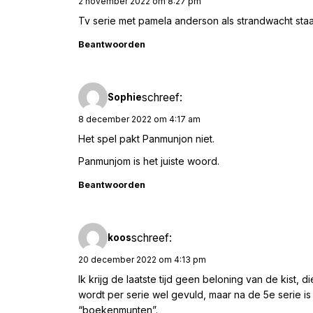
2 november 2022 om 8:27 pm
Tv serie met pamela anderson als strandwacht staa
Beantwoorden
schreef:
Sophie
8 december 2022 om 4:17 am
Het spel pakt Panmunjon niet.
Panmunjom is het juiste woord.
Beantwoorden
schreef:
koos
20 december 2022 om 4:13 pm
Ik krijg de laatste tijd geen beloning van de kist, 
wordt per serie wel gevuld, maar na de 5e serie i
“boekenmunten”.