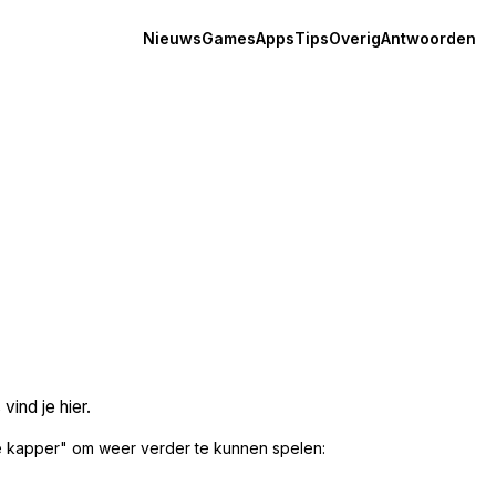
Nieuws
Games
Apps
Tips
Overig
Antwoorden
ind je hier.
 kapper" om weer verder te kunnen spelen: