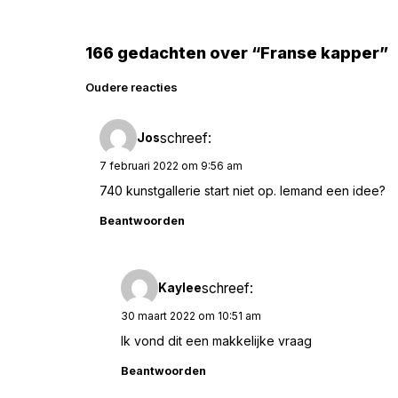
166 gedachten over “Franse kapper”
Reacties
Oudere reacties
navigatie
schreef:
Jos
7 februari 2022 om 9:56 am
740 kunstgallerie start niet op. Iemand een idee?
Beantwoorden
schreef:
Kaylee
30 maart 2022 om 10:51 am
Ik vond dit een makkelijke vraag
Beantwoorden