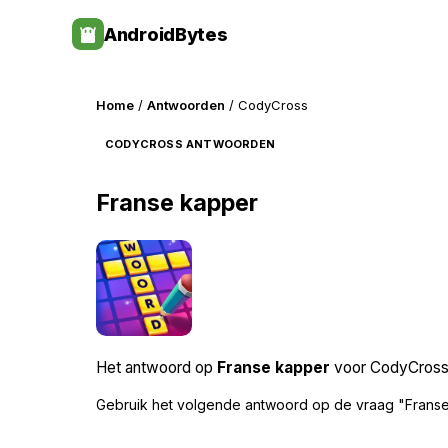
Skip
AndroidBytes
to
content
Home
/
Antwoorden
/ CodyCross
CODYCROSS ANTWOORDEN
Franse kapper
Het antwoord op
Franse kapper
voor CodyCross v
Gebruik het volgende antwoord op de vraag "Franse