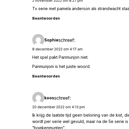
2 november 2022 om 8:27 pm
Tv serie met pamela anderson als strandwacht staa
Beantwoorden
schreef:
Sophie
8 december 2022 om 4:17 am
Het spel pakt Panmunjon niet.
Panmunjom is het juiste woord.
Beantwoorden
schreef:
koos
20 december 2022 om 4:13 pm
Ik krijg de laatste tijd geen beloning van de kist, 
wordt per serie wel gevuld, maar na de 5e serie i
“boekenmunten”.