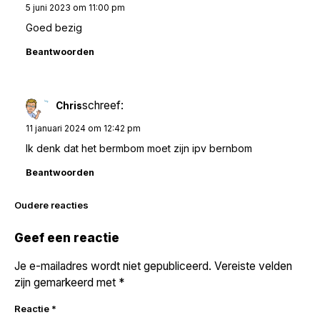
5 juni 2023 om 11:00 pm
Goed bezig
Beantwoorden
schreef:
Chris
11 januari 2024 om 12:42 pm
Ik denk dat het bermbom moet zijn ipv bernbom
Beantwoorden
Reacties
Oudere reacties
navigatie
Geef een reactie
Je e-mailadres wordt niet gepubliceerd.
Vereiste velden
zijn gemarkeerd met
*
Reactie
*