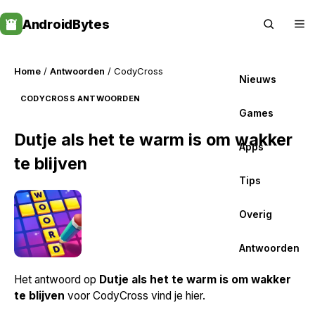
Skip
AndroidBytes
to
content
Home
/
Antwoorden
/ CodyCross
Nieuws
CODYCROSS ANTWOORDEN
Games
Dutje als het te warm is om wakker
Apps
te blijven
Tips
Overig
Antwoorden
Het antwoord op
Dutje als het te warm is om wakker
te blijven
voor CodyCross vind je hier.