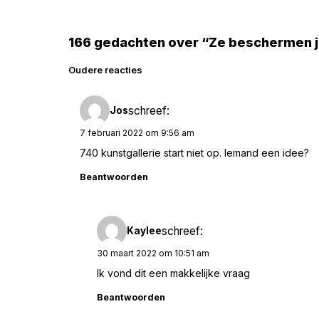
166 gedachten over “Ze beschermen j
Reacties
Oudere reacties
navigatie
schreef:
Jos
7 februari 2022 om 9:56 am
740 kunstgallerie start niet op. Iemand een idee?
Beantwoorden
schreef:
Kaylee
30 maart 2022 om 10:51 am
Ik vond dit een makkelijke vraag
Beantwoorden