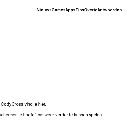
Nieuws
Games
Apps
Tips
Overig
Antwoorden
CodyCross vind je hier.
schermen je hoofd" om weer verder te kunnen spelen: