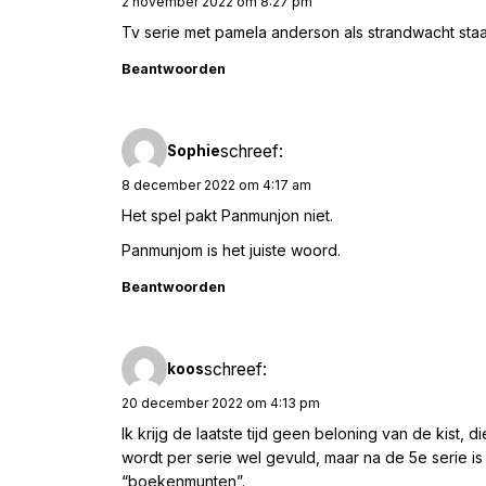
2 november 2022 om 8:27 pm
Tv serie met pamela anderson als strandwacht staa
Beantwoorden
schreef:
Sophie
8 december 2022 om 4:17 am
Het spel pakt Panmunjon niet.
Panmunjom is het juiste woord.
Beantwoorden
schreef:
koos
20 december 2022 om 4:13 pm
Ik krijg de laatste tijd geen beloning van de kist, 
wordt per serie wel gevuld, maar na de 5e serie i
“boekenmunten”.