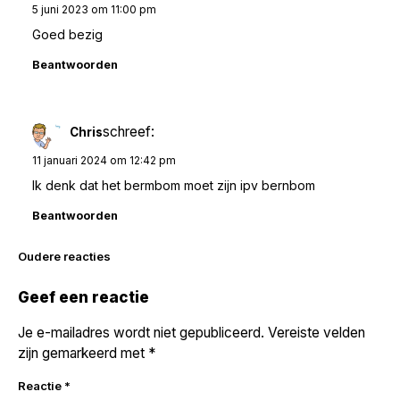
5 juni 2023 om 11:00 pm
Goed bezig
Beantwoorden
schreef:
Chris
11 januari 2024 om 12:42 pm
Ik denk dat het bermbom moet zijn ipv bernbom
Beantwoorden
Reacties
Oudere reacties
navigatie
Geef een reactie
Je e-mailadres wordt niet gepubliceerd.
Vereiste velden
zijn gemarkeerd met
*
Reactie
*