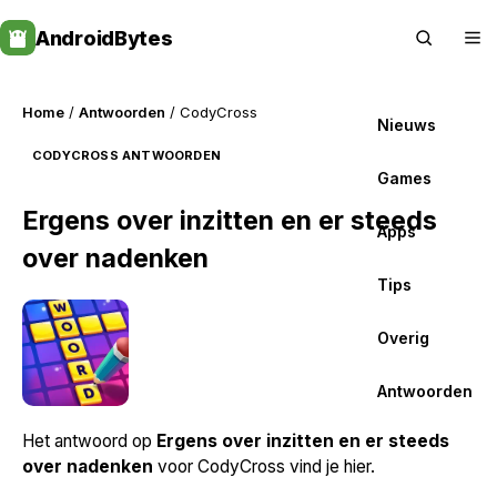
Skip
AndroidBytes
to
content
Home
/
Antwoorden
/ CodyCross
Nieuws
CODYCROSS ANTWOORDEN
Games
Ergens over inzitten en er steeds
Apps
over nadenken
Tips
Overig
Antwoorden
Het antwoord op
Ergens over inzitten en er steeds
over nadenken
voor CodyCross vind je hier.