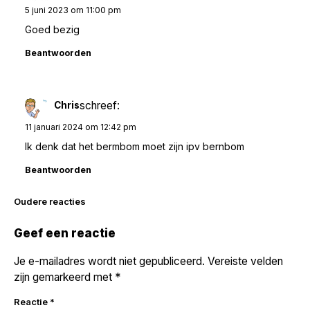
5 juni 2023 om 11:00 pm
Goed bezig
Beantwoorden
schreef:
Chris
11 januari 2024 om 12:42 pm
Ik denk dat het bermbom moet zijn ipv bernbom
Beantwoorden
Reacties
Oudere reacties
navigatie
Geef een reactie
Je e-mailadres wordt niet gepubliceerd.
Vereiste velden
zijn gemarkeerd met
*
Reactie
*