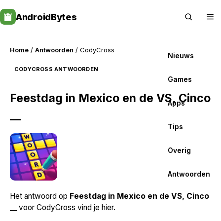
Skip
AndroidBytes
to
content
Home
/
Antwoorden
/ CodyCross
Nieuws
CODYCROSS ANTWOORDEN
Games
Feestdag in Mexico en de VS, Cinco
Apps
__
Tips
Overig
Antwoorden
Het antwoord op
Feestdag in Mexico en de VS, Cinco
__
voor CodyCross vind je hier.