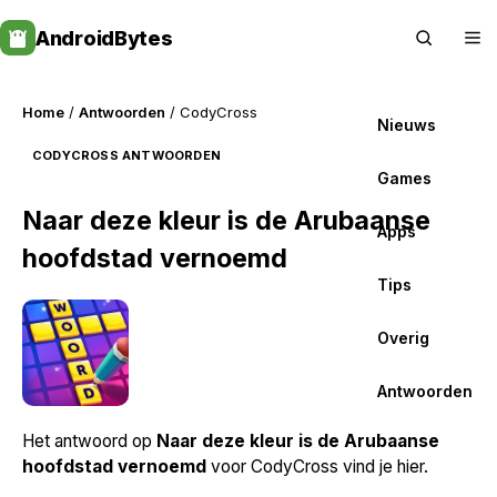
Skip
AndroidBytes
to
content
Home
/
Antwoorden
/ CodyCross
Nieuws
CODYCROSS ANTWOORDEN
Games
Naar deze kleur is de Arubaanse
Apps
hoofdstad vernoemd
Tips
Overig
Antwoorden
Het antwoord op
Naar deze kleur is de Arubaanse
hoofdstad vernoemd
voor CodyCross vind je hier.