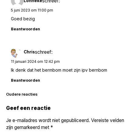
schreef:
Lonneke
5 juni 2023 om 11:00 pm
Goed bezig
Beantwoorden
schreef:
Chris
11 januari 2024 om 12:42 pm
Ik denk dat het bermbom moet zijn ipv bernbom
Beantwoorden
Reacties
Oudere reacties
navigatie
Geef een reactie
Je e-mailadres wordt niet gepubliceerd.
Vereiste velden
zijn gemarkeerd met
*