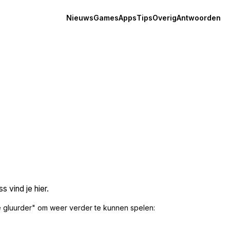
Nieuws
Games
Apps
Tips
Overig
Antwoorden
 vind je hier.
 gluurder" om weer verder te kunnen spelen: