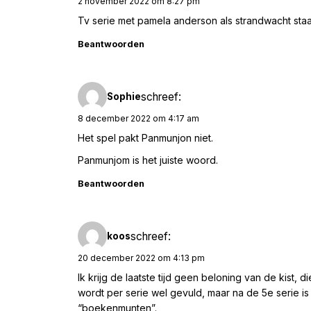
2 november 2022 om 8:27 pm
Tv serie met pamela anderson als strandwacht staa
Beantwoorden
schreef:
Sophie
8 december 2022 om 4:17 am
Het spel pakt Panmunjon niet.
Panmunjom is het juiste woord.
Beantwoorden
schreef:
koos
20 december 2022 om 4:13 pm
Ik krijg de laatste tijd geen beloning van de kist, 
wordt per serie wel gevuld, maar na de 5e serie i
“boekenmunten”.