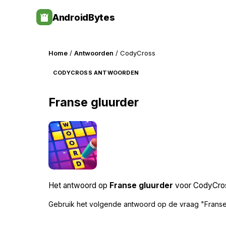
Skip
AndroidBytes
to
content
Home
/
Antwoorden
/ CodyCross
CODYCROSS ANTWOORDEN
Franse gluurder
Het antwoord op
Franse gluurder
voor CodyCross
Gebruik het volgende antwoord op de vraag "Franse