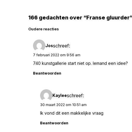
166 gedachten over “Franse gluurder
Reacties
Oudere reacties
navigatie
schreef:
Jos
7 februari 2022 om 9:56 am
740 kunstgallerie start niet op. Iemand een idee?
Beantwoorden
schreef:
Kaylee
30 maart 2022 om 10:51 am
Ik vond dit een makkelijke vraag
Beantwoorden