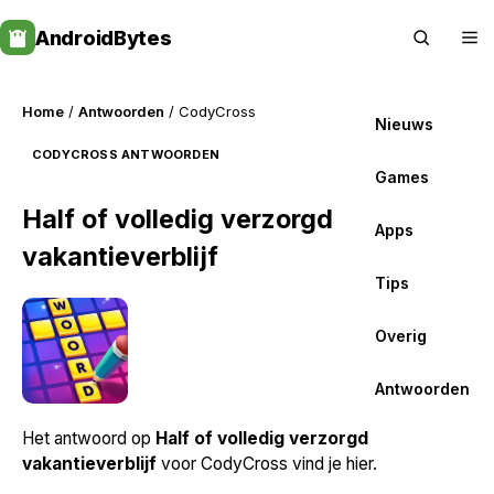
Skip
AndroidBytes
to
content
Home
/
Antwoorden
/ CodyCross
Nieuws
CODYCROSS ANTWOORDEN
Games
Half of volledig verzorgd
Apps
vakantieverblijf
Tips
Overig
Antwoorden
Het antwoord op
Half of volledig verzorgd
vakantieverblijf
voor CodyCross vind je hier.