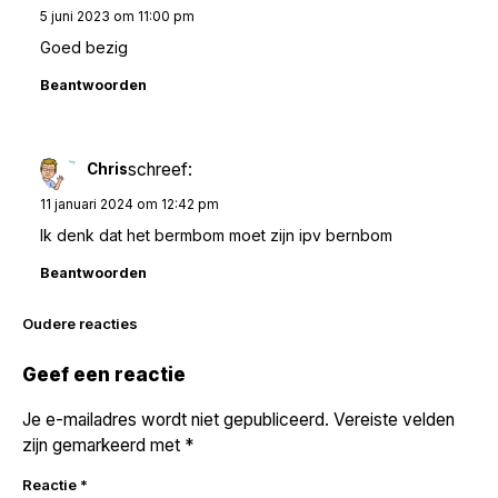
5 juni 2023 om 11:00 pm
Goed bezig
Beantwoorden
schreef:
Chris
11 januari 2024 om 12:42 pm
Ik denk dat het bermbom moet zijn ipv bernbom
Beantwoorden
Reacties
Oudere reacties
navigatie
Geef een reactie
Je e-mailadres wordt niet gepubliceerd.
Vereiste velden
zijn gemarkeerd met
*
Reactie
*