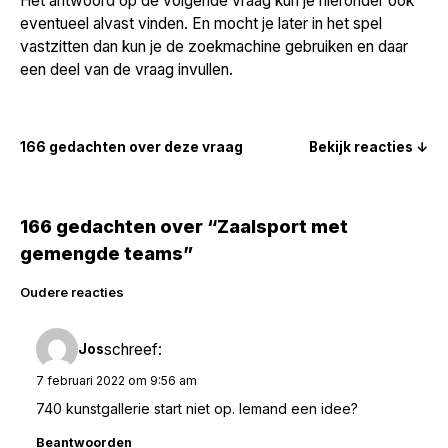
Het antwoord op de volgende vraag kun je hieronder ook
eventueel alvast vinden. En mocht je later in het spel
vastzitten dan kun je de zoekmachine gebruiken en daar
een deel van de vraag invullen.
166 gedachten over deze vraag
Bekijk reacties ↓
166 gedachten over “Zaalsport met
gemengde teams”
Reacties
Oudere reacties
navigatie
schreef:
Jos
7 februari 2022 om 9:56 am
740 kunstgallerie start niet op. Iemand een idee?
Beantwoorden