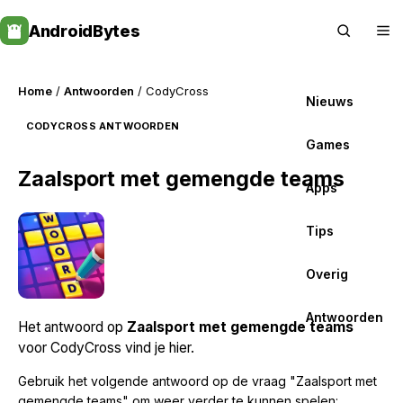
Skip
AndroidBytes
to
content
Home
/
Antwoorden
/ CodyCross
Nieuws
CODYCROSS ANTWOORDEN
Games
Zaalsport met gemengde teams
Apps
Tips
Overig
Antwoorden
Het antwoord op
Zaalsport met gemengde teams
voor CodyCross vind je hier.
Gebruik het volgende antwoord op de vraag "Zaalsport met
gemengde teams" om weer verder te kunnen spelen: