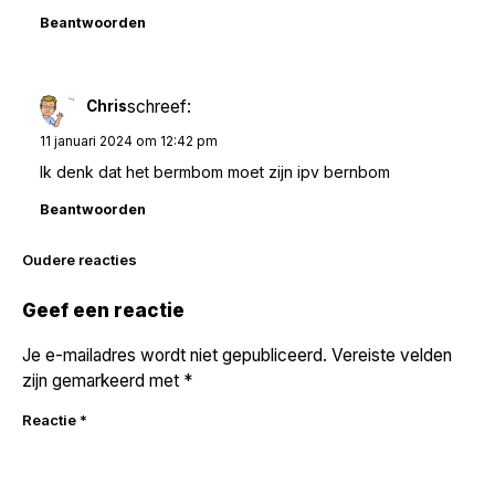
Beantwoorden
schreef:
Chris
11 januari 2024 om 12:42 pm
Ik denk dat het bermbom moet zijn ipv bernbom
Beantwoorden
Reacties
Oudere reacties
navigatie
Geef een reactie
Je e-mailadres wordt niet gepubliceerd.
Vereiste velden
zijn gemarkeerd met
*
Reactie
*