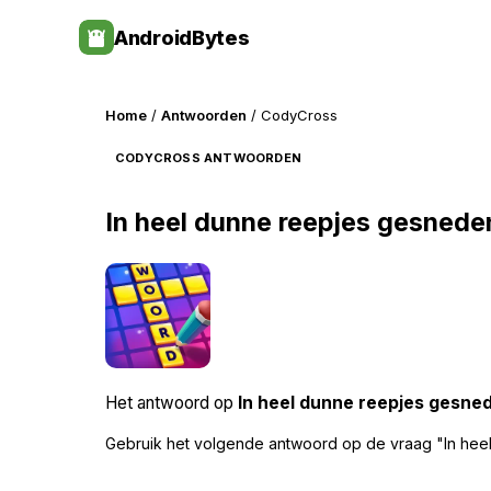
Skip
AndroidBytes
to
content
Home
/
Antwoorden
/ CodyCross
CODYCROSS ANTWOORDEN
In heel dunne reepjes gesnede
Het antwoord op
In heel dunne reepjes gesne
Gebruik het volgende antwoord op de vraag "In hee