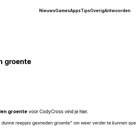
Nieuws
Games
Apps
Tips
Overig
Antwoorden
n groente
den groente
voor CodyCross vind je hier.
l dunne reepjes gesneden groente" om weer verder te kunnen spe