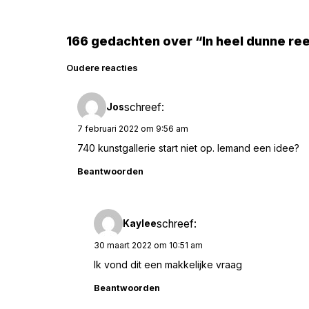
166 gedachten over “In heel dunne r
Reacties
Oudere reacties
navigatie
schreef:
Jos
7 februari 2022 om 9:56 am
740 kunstgallerie start niet op. Iemand een idee?
Beantwoorden
schreef:
Kaylee
30 maart 2022 om 10:51 am
Ik vond dit een makkelijke vraag
Beantwoorden