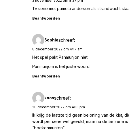
2 november 2022 om 8:27 pm
Tv serie met pamela anderson als strandwacht staa
Beantwoorden
schreef:
Sophie
8 december 2022 om 4:17 am
Het spel pakt Panmunjon niet.
Panmunjom is het juiste woord.
Beantwoorden
schreef:
koos
20 december 2022 om 4:13 pm
Ik krijg de laatste tijd geen beloning van de kist, 
wordt per serie wel gevuld, maar na de 5e serie i
“boekenmunten”.