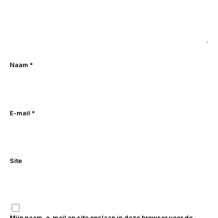
Naam
*
E-mail
*
Site
Mijn naam, e-mail en site opslaan in deze browser voor de