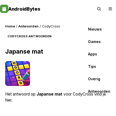
Skip
AndroidBytes
to
content
Home
/
Antwoorden
/ CodyCross
Nieuws
CODYCROSS ANTWOORDEN
Games
Japanse mat
Apps
Tips
Overig
Antwoorden
Het antwoord op
Japanse mat
voor CodyCross vind je
hier.