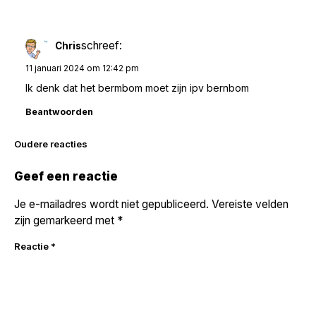
schreef:
Chris
11 januari 2024 om 12:42 pm
Ik denk dat het bermbom moet zijn ipv bernbom
Beantwoorden
Reacties
Oudere reacties
navigatie
Geef een reactie
Je e-mailadres wordt niet gepubliceerd.
Vereiste velden
zijn gemarkeerd met
*
Reactie
*