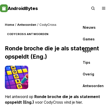
Skip
AndroidBytes
to
content
Home
/
Antwoorden
/ CodyCross
Nieuws
CODYCROSS ANTWOORDEN
Games
Ronde broche die je als statement
Apps
opspeldt (Eng.)
Tips
Overig
Antwoorden
Het antwoord op
Ronde broche die je als statement
opspeldt (Eng.)
voor CodyCross vind je hier.