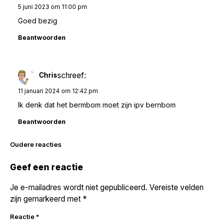
5 juni 2023 om 11:00 pm
Goed bezig
Beantwoorden
schreef:
Chris
11 januari 2024 om 12:42 pm
Ik denk dat het bermbom moet zijn ipv bernbom
Beantwoorden
Reacties
Oudere reacties
navigatie
Geef een reactie
Je e-mailadres wordt niet gepubliceerd.
Vereiste velden
zijn gemarkeerd met
*
Reactie
*