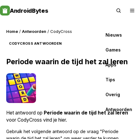
Skip
AndroidBytes
to
content
Home
/
Antwoorden
/ CodyCross
Nieuws
CODYCROSS ANTWOORDEN
Games
Periode waarin de tijd het zal leren
Apps
Tips
Overig
Antwoorden
Het antwoord op
Periode waarin de tijd het zal leren
voor CodyCross vind je hier.
Gebruik het volgende antwoord op de vraag "Periode
waarin de tijd het zal leren" om weer verder te kunnen