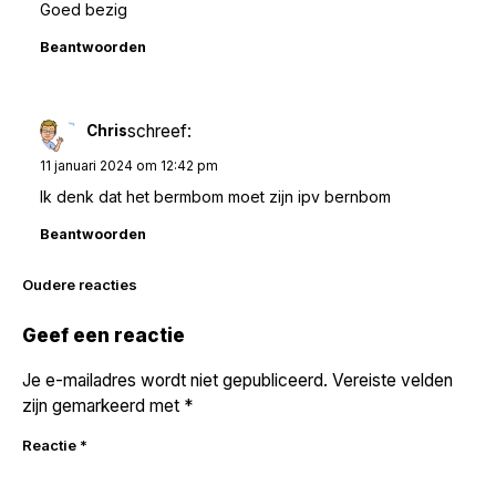
Goed bezig
Beantwoorden
schreef:
Chris
11 januari 2024 om 12:42 pm
Ik denk dat het bermbom moet zijn ipv bernbom
Beantwoorden
Reacties
Oudere reacties
navigatie
Geef een reactie
Je e-mailadres wordt niet gepubliceerd.
Vereiste velden
zijn gemarkeerd met
*
Reactie
*