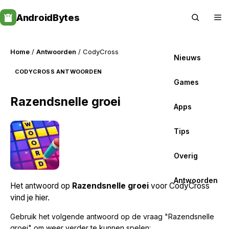
Skip
AndroidBytes
to
content
Home
/
Antwoorden
/ CodyCross
Nieuws
CODYCROSS ANTWOORDEN
Games
Razendsnelle groei
Apps
Tips
Overig
Antwoorden
Het antwoord op
Razendsnelle groei
voor CodyCross
vind je hier.
Gebruik het volgende antwoord op de vraag "Razendsnelle
groei" om weer verder te kunnen spelen: