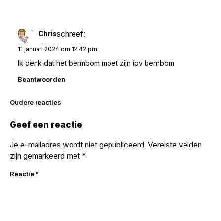
schreef:
Chris
11 januari 2024 om 12:42 pm
Ik denk dat het bermbom moet zijn ipv bernbom
Beantwoorden
Reacties
Oudere reacties
navigatie
Geef een reactie
Je e-mailadres wordt niet gepubliceerd.
Vereiste velden
zijn gemarkeerd met
*
Reactie
*