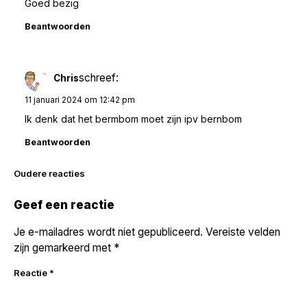
Goed bezig
Beantwoorden
schreef:
Chris
11 januari 2024 om 12:42 pm
Ik denk dat het bermbom moet zijn ipv bernbom
Beantwoorden
Reacties
Oudere reacties
navigatie
Geef een reactie
Je e-mailadres wordt niet gepubliceerd.
Vereiste velden
zijn gemarkeerd met
*
Reactie
*