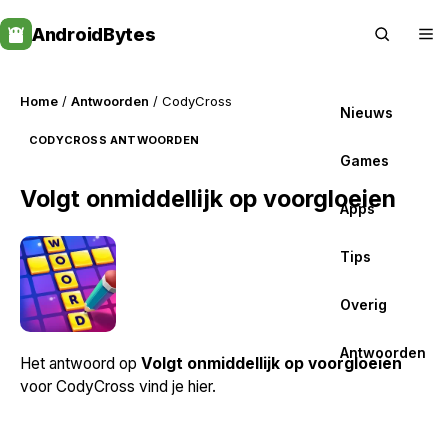
Skip
AndroidBytes
to
content
Home
/
Antwoorden
/ CodyCross
Nieuws
CODYCROSS ANTWOORDEN
Games
Volgt onmiddellijk op voorgloeien
Apps
Tips
Overig
Antwoorden
Het antwoord op
Volgt onmiddellijk op voorgloeien
voor CodyCross vind je hier.