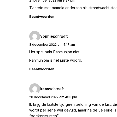
2 november 2022 om 8:27 pm
Tv serie met pamela anderson als strandwacht staa
Beantwoorden
schreef:
Sophie
8 december 2022 om 4:17 am
Het spel pakt Panmunjon niet.
Panmunjom is het juiste woord.
Beantwoorden
schreef:
koos
20 december 2022 om 4:13 pm
Ik krijg de laatste tijd geen beloning van de kist, 
wordt per serie wel gevuld, maar na de 5e serie i
“boekenmunten”.