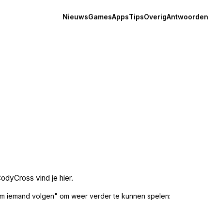
Nieuws
Games
Apps
Tips
Overig
Antwoorden
odyCross vind je hier.
m iemand volgen" om weer verder te kunnen spelen: