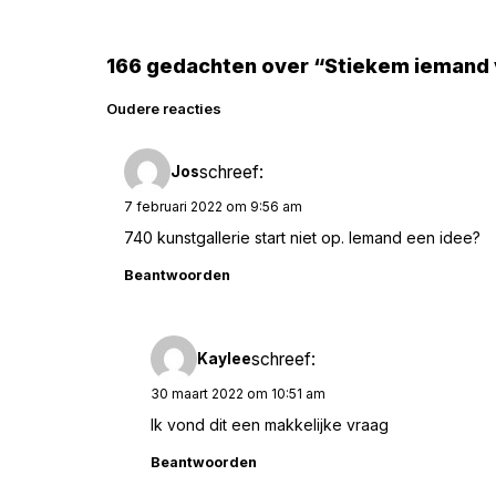
166 gedachten over “Stiekem iemand
Reacties
Oudere reacties
navigatie
schreef:
Jos
7 februari 2022 om 9:56 am
740 kunstgallerie start niet op. Iemand een idee?
Beantwoorden
schreef:
Kaylee
30 maart 2022 om 10:51 am
Ik vond dit een makkelijke vraag
Beantwoorden