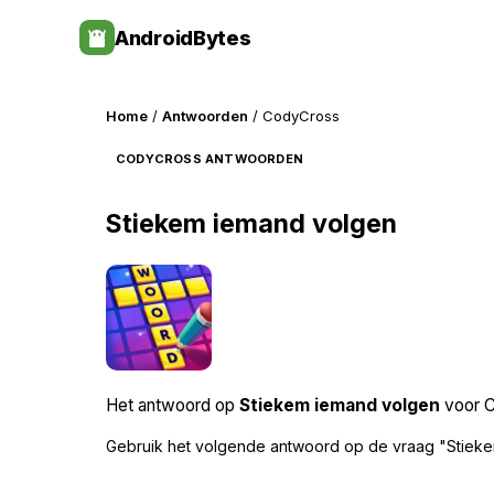
Skip
AndroidBytes
to
content
Home
/
Antwoorden
/ CodyCross
CODYCROSS ANTWOORDEN
Stiekem iemand volgen
Het antwoord op
Stiekem iemand volgen
voor C
Gebruik het volgende antwoord op de vraag "Stieke