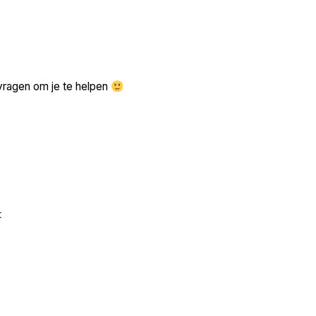
Zoek volgende →
vragen om je te helpen
t