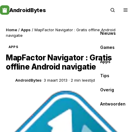
Skip
AndroidBytes
to
content
Home
/
Apps
/ MapFactor Navigator : Gratis offline Android
Nieuws
navigatie
Games
APPS
MapFactor Navigator : Gratis
Apps
offline Android navigatie
Tips
AndroidBytes
· 3 maart 2013 · 2 min leestijd
Overig
Antwoorden