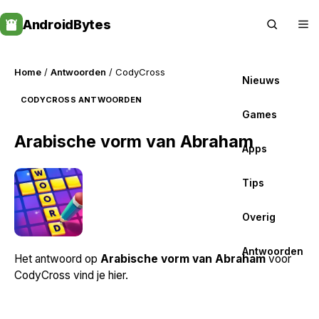
Skip
AndroidBytes
to
content
Home
/
Antwoorden
/ CodyCross
Nieuws
CODYCROSS ANTWOORDEN
Games
Arabische vorm van Abraham
Apps
Tips
Overig
Antwoorden
Het antwoord op
Arabische vorm van Abraham
voor
CodyCross vind je hier.