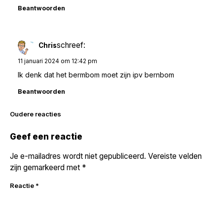
Beantwoorden
schreef:
Chris
11 januari 2024 om 12:42 pm
Ik denk dat het bermbom moet zijn ipv bernbom
Beantwoorden
Reacties
Oudere reacties
navigatie
Geef een reactie
Je e-mailadres wordt niet gepubliceerd.
Vereiste velden
zijn gemarkeerd met
*
Reactie
*