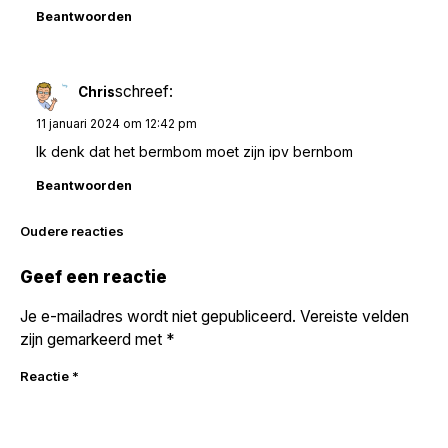
Beantwoorden
schreef:
Chris
11 januari 2024 om 12:42 pm
Ik denk dat het bermbom moet zijn ipv bernbom
Beantwoorden
Reacties
Oudere reacties
navigatie
Geef een reactie
Je e-mailadres wordt niet gepubliceerd.
Vereiste velden
zijn gemarkeerd met
*
Reactie
*