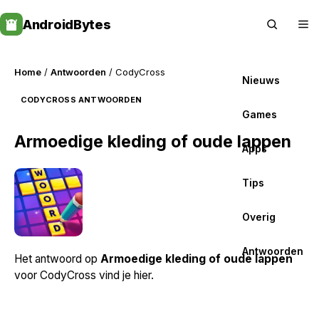
Skip
AndroidBytes
to
content
Home
/
Antwoorden
/ CodyCross
Nieuws
CODYCROSS ANTWOORDEN
Games
Armoedige kleding of oude lappen
Apps
Tips
Overig
Antwoorden
Het antwoord op
Armoedige kleding of oude lappen
voor CodyCross vind je hier.