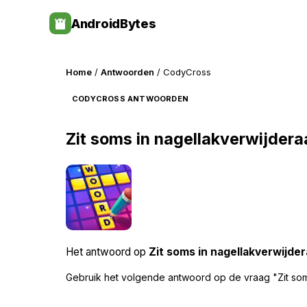
Skip
AndroidBytes
to
content
Home
/
Antwoorden
/ CodyCross
CODYCROSS ANTWOORDEN
Zit soms in nagellakverwijdera
Het antwoord op
Zit soms in nagellakverwijder
Gebruik het volgende antwoord op de vraag "Zit som