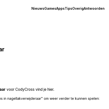
Nieuws
Games
Apps
Tips
Overig
Antwoorden
ar
aar
voor CodyCross vind je hier.
s in nagellakverwijderaar" om weer verder te kunnen spelen: