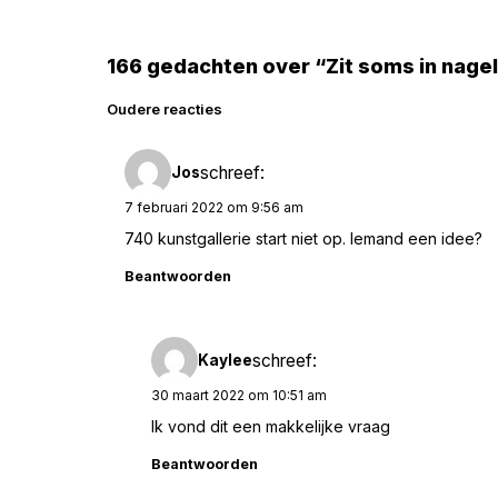
166 gedachten over “Zit soms in nage
Reacties
Oudere reacties
navigatie
schreef:
Jos
7 februari 2022 om 9:56 am
740 kunstgallerie start niet op. Iemand een idee?
Beantwoorden
schreef:
Kaylee
30 maart 2022 om 10:51 am
Ik vond dit een makkelijke vraag
Beantwoorden