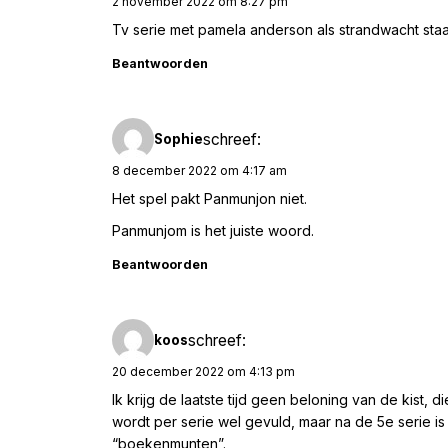
2 november 2022 om 8:27 pm
Tv serie met pamela anderson als strandwacht staa
Beantwoorden
schreef:
Sophie
8 december 2022 om 4:17 am
Het spel pakt Panmunjon niet.
Panmunjom is het juiste woord.
Beantwoorden
schreef:
koos
20 december 2022 om 4:13 pm
Ik krijg de laatste tijd geen beloning van de kist, 
wordt per serie wel gevuld, maar na de 5e serie i
“boekenmunten”.