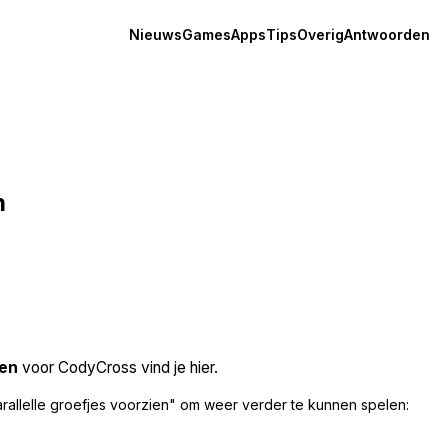
Nieuws
Games
Apps
Tips
Overig
Antwoorden
n
ien
voor CodyCross vind je hier.
allelle groefjes voorzien" om weer verder te kunnen spelen: