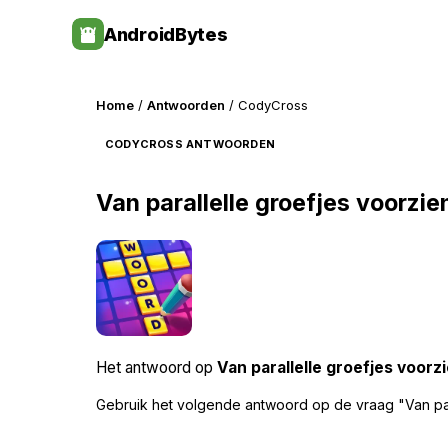
Skip
AndroidBytes
to
content
Home
/
Antwoorden
/ CodyCross
CODYCROSS ANTWOORDEN
Van parallelle groefjes voorzie
Het antwoord op
Van parallelle groefjes voorz
Gebruik het volgende antwoord op de vraag "Van par