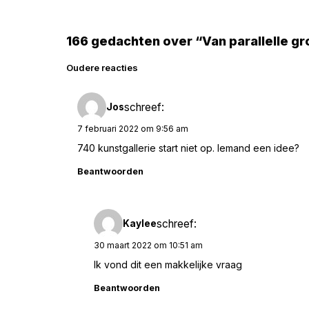
166 gedachten over “Van parallelle gr
Reacties
Oudere reacties
navigatie
schreef:
Jos
7 februari 2022 om 9:56 am
740 kunstgallerie start niet op. Iemand een idee?
Beantwoorden
schreef:
Kaylee
30 maart 2022 om 10:51 am
Ik vond dit een makkelijke vraag
Beantwoorden