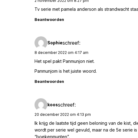
2 november 2022 om 8:27 pm
Tv serie met pamela anderson als strandwacht staa
Beantwoorden
schreef:
Sophie
8 december 2022 om 4:17 am
Het spel pakt Panmunjon niet.
Panmunjom is het juiste woord.
Beantwoorden
schreef:
koos
20 december 2022 om 4:13 pm
Ik krijg de laatste tijd geen beloning van de kist, 
wordt per serie wel gevuld, maar na de 5e serie i
“boekenmunten”.