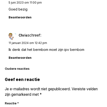
5 juni 2023 om 11:00 pm
Goed bezig
Beantwoorden
schreef:
Chris
11 januari 2024 om 12:42 pm
Ik denk dat het bermbom moet zijn ipv bernbom
Beantwoorden
Reacties
Oudere reacties
navigatie
Geef een reactie
Je e-mailadres wordt niet gepubliceerd.
Vereiste velden
zijn gemarkeerd met
*
Reactie
*