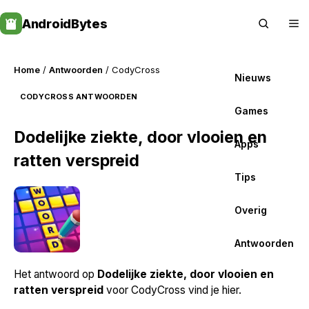
Skip
AndroidBytes
to
content
Home
/
Antwoorden
/ CodyCross
Nieuws
CODYCROSS ANTWOORDEN
Games
Dodelijke ziekte, door vlooien en
Apps
ratten verspreid
Tips
Overig
Antwoorden
Het antwoord op
Dodelijke ziekte, door vlooien en
ratten verspreid
voor CodyCross vind je hier.