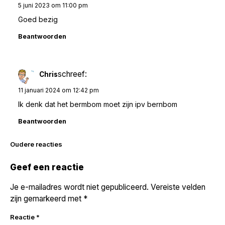
5 juni 2023 om 11:00 pm
Goed bezig
Beantwoorden
schreef:
Chris
11 januari 2024 om 12:42 pm
Ik denk dat het bermbom moet zijn ipv bernbom
Beantwoorden
Reacties
Oudere reacties
navigatie
Geef een reactie
Je e-mailadres wordt niet gepubliceerd.
Vereiste velden
zijn gemarkeerd met
*
Reactie
*