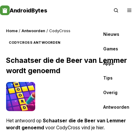
Skip
AndroidBytes
to
content
Home
/
Antwoorden
/ CodyCross
Nieuws
CODYCROSS ANTWOORDEN
Games
Schaatser die de Beer van Lemmer
Apps
wordt genoemd
Tips
Overig
Antwoorden
Het antwoord op
Schaatser die de Beer van Lemmer
wordt genoemd
voor CodyCross vind je hier.