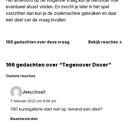
Het antwoord op de volgende vraag kun je hieronder ook
eventueel alvast vinden. En mocht je later in het spel
vastzitten dan kun je de zoekmachine gebruiken en daar
een deel van de vraag invullen.
166 gedachten over deze vraag
Bekijk reacties ↓
166 gedachten over “Tegenover Dover”
Reacties
Oudere reacties
navigatie
schreef:
Jos
7 februari 2022 om 9:56 am
740 kunstgallerie start niet op. Iemand een idee?
Beantwoorden