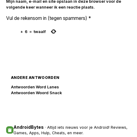
Mijn naam, e-mail en site opslaan in deze browser voor de
volgende keer wanneer ik een reactie plaats.
Vul de rekensom in (tegen spammers)
*
+
6
=
twaalf
ANDERE ANTWOORDEN
Antwoorden Word Lanes
Antwoorden Woord Snack
AndroidBytes
· Altijd iets nieuws voor je Android! Reviews,
Games, Apps, Hulp, Cheats, en meer.