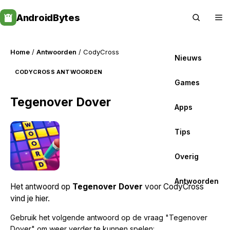
Skip
AndroidBytes
to
content
Home
/
Antwoorden
/ CodyCross
Nieuws
CODYCROSS ANTWOORDEN
Games
Tegenover Dover
Apps
Tips
Overig
Antwoorden
Het antwoord op
Tegenover Dover
voor CodyCross
vind je hier.
Gebruik het volgende antwoord op de vraag "Tegenover
Dover" om weer verder te kunnen spelen: