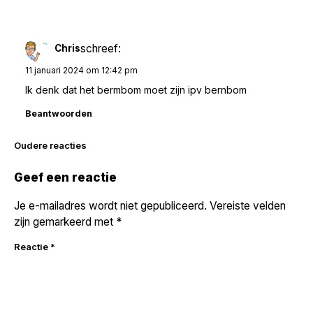
schreef:
Chris
11 januari 2024 om 12:42 pm
Ik denk dat het bermbom moet zijn ipv bernbom
Beantwoorden
Reacties
Oudere reacties
navigatie
Geef een reactie
Je e-mailadres wordt niet gepubliceerd.
Vereiste velden
zijn gemarkeerd met
*
Reactie
*