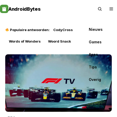
Skip
AndroidBytes
to
content
Nieuws
Populaire antwoorden:
CodyCross
Words of Wonders
Woord Snack
Games
Apps
Tips
Overig
Antwoorden